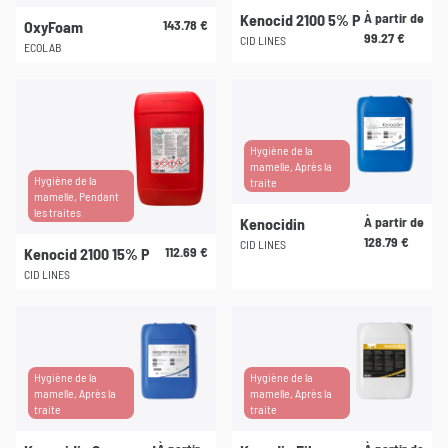
options
À partir de
Kenocid 2100 5% P
143.78
€
OxyFoam
peuvent
99.27
€
CID LINES
ECOLAB
être
Ce
choisies
produit
sur
a
la
plusieurs
page
Hygiène de la
mamelle, Après la
variations.
du
Hygiène de la
traite
Les
produit
mamelle, Pendant
les traites
options
À partir de
Kenocidin
peuvent
128.79
€
CID LINES
112.69
€
Kenocid 2100 15% P
être
CID LINES
choisies
Ce
sur
produit
la
a
page
plusieurs
Hygiène de la
Hygiène de la
du
mamelle, Après la
mamelle, Après la
variations.
produit
traite
traite
Les
options