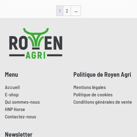
choisies
choisies
Ce
Ce
sur
sur
1
2
→
produit
produit
la
la
a
a
page
page
plusieurs
plusieurs
Pied de page
du
du
variations.
variations.
produit
produit
Les
Les
options
options
peuvent
peuvent
être
être
choisies
choisies
Menu
Politique de Royen Agri
sur
sur
la
la
Accueil
Mentions légales
page
page
E-shop
Politique de cookies
du
du
Qui sommes-nous
Conditions générales de vente
produit
produit
HNP Horse
Contactez-nous
Newsletter