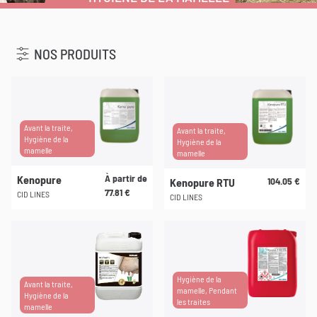
u
NOS PRODUITS
Avant la traite,
Avant la traite,
Hygiène de la
Hygiène de la
mamelle
mamelle
À partir de
Kenopure
104.05
€
Kenopure RTU
77.81
€
CID LINES
CID LINES
Ce
produit
a
plusieurs
Hygiène de la
variations.
Avant la traite,
mamelle, Pendant
Hygiène de la
Les
les traites
mamelle