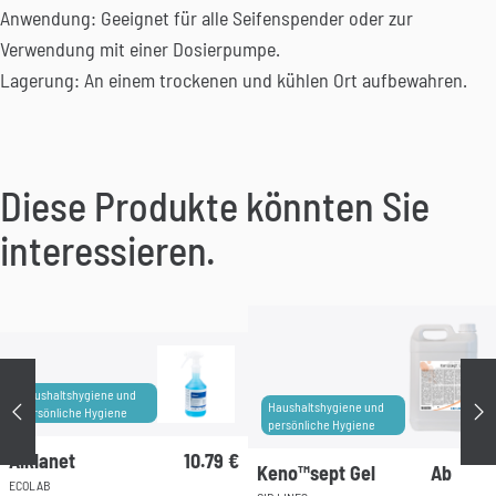
Anwendung: Geeignet für alle Seifenspender oder zur
Verwendung mit einer Dosierpumpe.
Lagerung: An einem trockenen und kühlen Ort aufbewahren.
Diese Produkte könnten Sie
interessieren.
Haushaltshygiene und
Précédent
Su
Haushaltshygiene und
persönliche Hygiene
persönliche Hygiene
Alklanet
10.79
€
Keno™sept Gel
Ab
ECOLAB