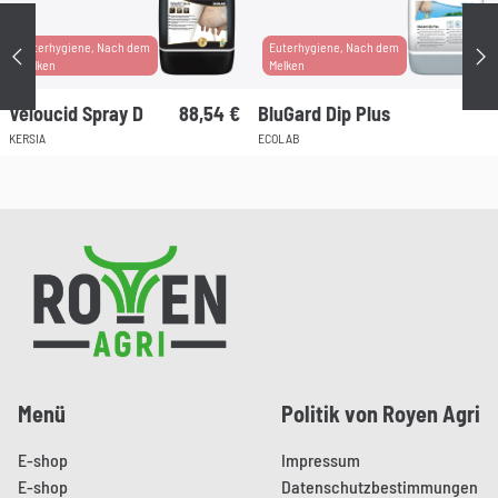
Euterhygiene, Nach dem
Euterhygiene, Nach dem
Précédent
Su
Melken
Melken
Veloucid Spray D
88,54
€
BluGard Dip Plus
KERSIA
ECOLAB
Pied de page
Menü
Politik von Royen Agri
E-shop
Impressum
E-shop
Datenschutzbestimmungen