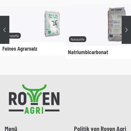
Précédent
Su
Rohstoffe
Rohstoffe
Feines Agrarsalz
Natriumbicarbonat
Pied de page
Menü
Politik von Royen Agri