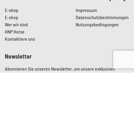
E-shop
Impressum
E-shop
Datenschutzbestimmungen
Wer wir sind
Nutzungsbedingungen
HNP Horse
Kontaktiere uns
Newsletter
Abonnieren Sie unseren Newsletter, um unsere exklusiven
Angebote und Aktionen zu entdecken.
ANMELDEN
Aller sur le site de Brainmade
© 2026. Alle Rechte vorbehalten.