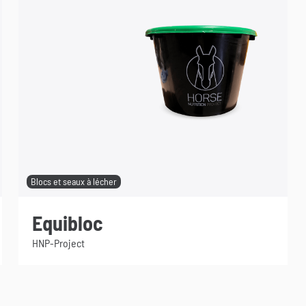
Blocs et seaux à lécher
Equibloc
HNP-Project