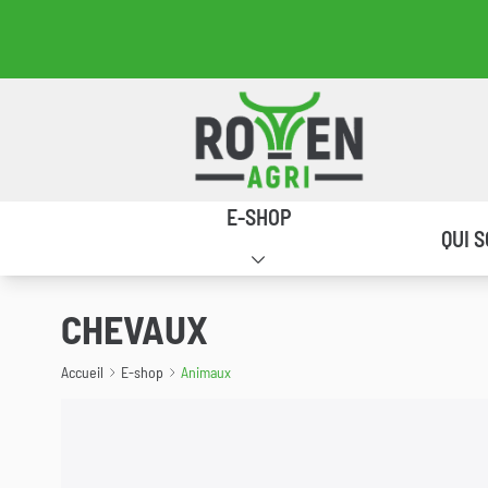
Bloc de sel
Retour à la page d'accueil
Navigation principale
E-SHOP
QUI 
CHEVAUX
Accueil
E-shop
Animaux