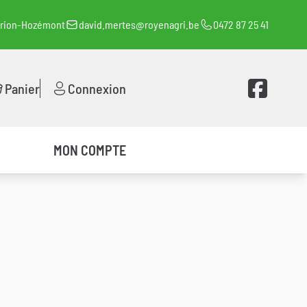
orion-Hozémont
david.mertes@royenagri.be
0472 87 25 41
Voir la page 
Panier
Connexion
MON COMPTE