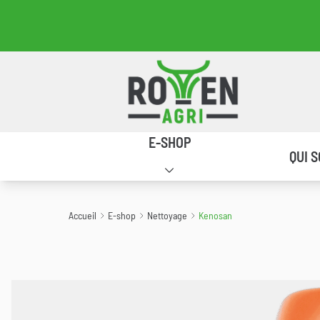
Kenosan
Retour à la page d'accueil
Navigation principale
E-SHOP
QUI 
Accueil
E-shop
Nettoyage
Kenosan