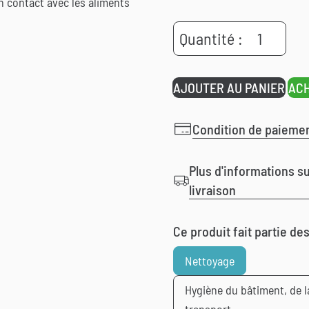
n contact avec les aliments
quantité
Quantité :
de
Kenosan
AJOUTER AU PANIER
AC
Condition de paieme
Plus d'informations su
livraison
Ce produit fait partie de
Nettoyage
Hygiène du bâtiment, de la 