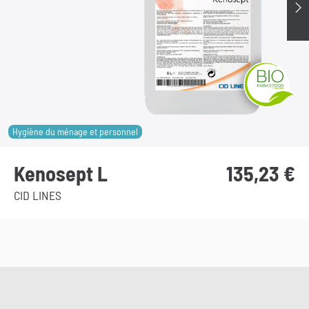
Su
Hygiène du ménage et personnel
Kenosept L
135,23
€
CID LINES
Ce
produit
a
plusieurs
variations.