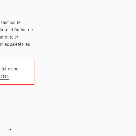
sant haute
ture et l’industrie
hérente et
 les saletés les
 faire une
cter.