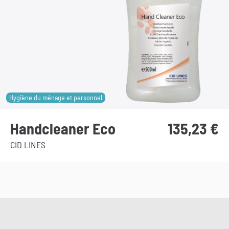
Hygiène du ménage et personnel
Handcleaner Eco
135,23
€
CID LINES