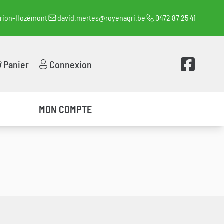
orion-Hozémont
david.mertes@royenagri.be
0472 87 25 41
Voir la page 
Panier
Connexion
MON COMPTE