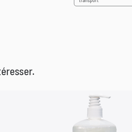
transport
téresser.