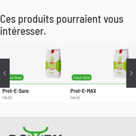
Ces produits pourraient vous
intéresser.
Précédent
Su
Falco-Seed
Falco-Seed
Prot-E-Sure
Prot-E-MAX
FALCO
FALCO
Pied de page