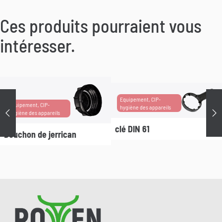
Ces produits pourraient vous
intéresser.
Equipement, CIP-
Equipement, CIP-
hygiène des appareils
Précédent
Su
hygiène des appareils
clé DIN 61
Bouchon de jerrican
Pied de page