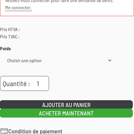
Veuillez-vous connecter pour faire une demande de devis.
Me connecter.
Prix HTVA :
Prix TVAC :
Poids
quantité
Quantité :
de
IoShield
AJOUTER AU PANIER
Spray
ACHETER MAINTENANT
Condition de paiement