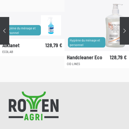
Hygiène du ménage et
Précédent
Su
personnel
Hygiène du ménage et
Alklanet
128,79
€
personnel
ECOLAB
Handcleaner Eco
128,79
€
CID LINES
Pied de page