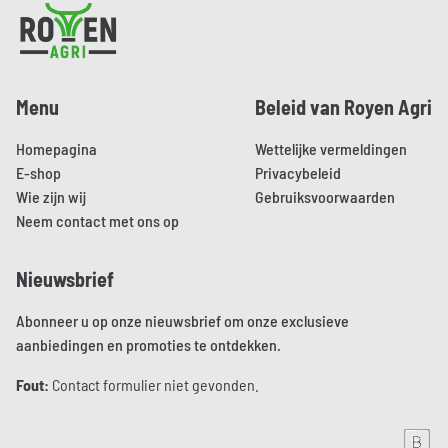
Pied de page
Menu
Beleid van Royen Agri
Homepagina
Wettelijke vermeldingen
E-shop
Privacybeleid
Wie zijn wij
Gebruiksvoorwaarden
Neem contact met ons op
Nieuwsbrief
Abonneer u op onze nieuwsbrief om onze exclusieve
aanbiedingen en promoties te ontdekken.
Fout:
Contact formulier niet gevonden.
Aller sur le site de Brainmade