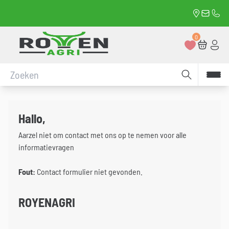
Neem contact met ons op
Rue du On
david.
0472
Retour à la page d'accueil
0
Favoriete
Winke
Con
Een zoekopdracht uitvoeren
Hallo,
Aarzel niet om contact met ons op te nemen voor alle
informatievragen
Fout:
Contact formulier niet gevonden.
ROYENAGRI