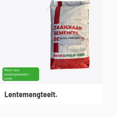
Mixen voor
voedergewassen -
Lente
Lentemengteelt.