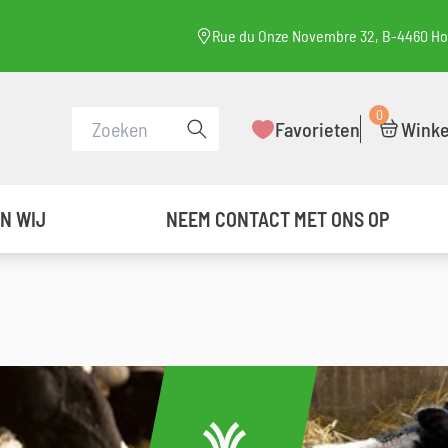
Rue du Onze Novembre 32, B-4460 H
0
Een zoekopdracht uitvoeren
Favorieten
Wink
JN WIJ
NEEM CONTACT MET ONS OP