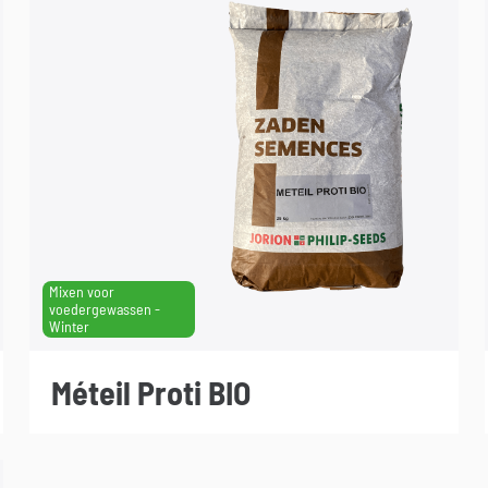
Mixen voor
voedergewassen -
Winter
Méteil Proti BIO