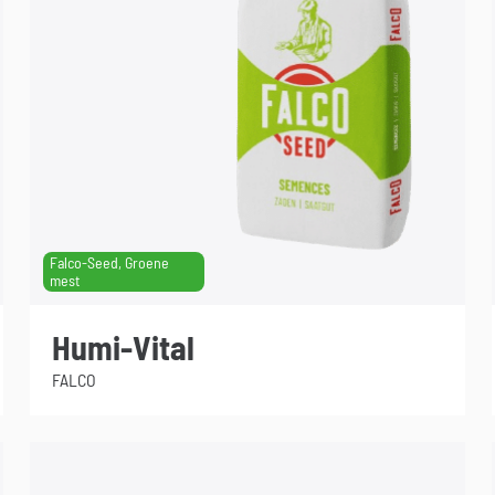
Falco-Seed, Groene
mest
Humi-Vital
FALCO