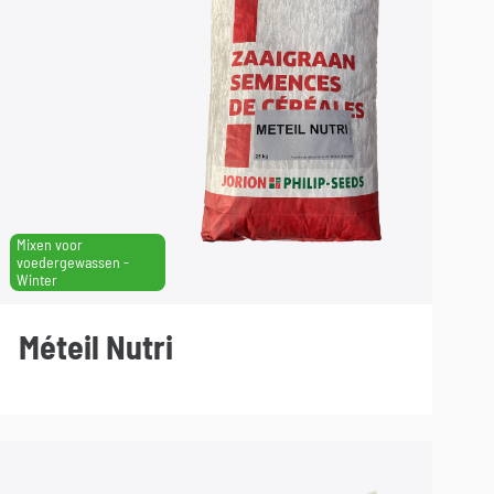
Mixen voor
voedergewassen -
Winter
Méteil Nutri