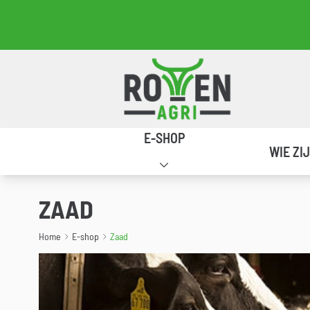
Prot-E-MAX
Retour à la page d'accueil
Navigation principale
E-SHOP
WIE ZI
ZAAD
Home
E-shop
Zaad