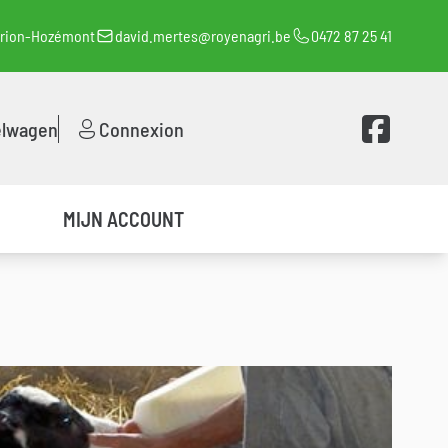
orion-Hozémont
david.mertes@royenagri.be
0472 87 25 41
Voir la page 
elwagen
Connexion
MIJN ACCOUNT