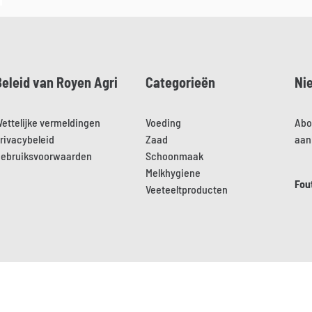
Beleid van Royen Agri
Categorieën
Ni
ettelijke vermeldingen
Voeding
Abo
rivacybeleid
Zaad
aan
ebruiksvoorwaarden
Schoonmaak
Melkhygiene
Fou
Veeteeltproducten
Aller sur le site