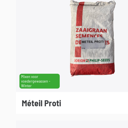
Mixen voor
voedergewassen -
Winter
Méteil Proti