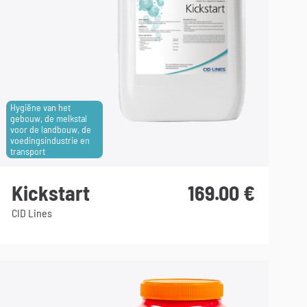
Hygiëne van het
gebouw, de melkstal
voor de landbouw, de
voedingsindustrie en
transport
Kickstart
169.00
€
CID Lines