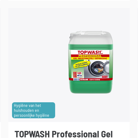
Hygiëne van het
huishouden en
persoonlijke hygiëne
TOPWASH Professional Gel