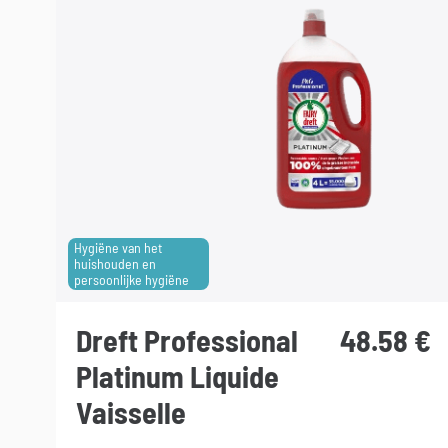
variaties.
Deze
optie
kan
gekozen
worden
op
de
productpagina
Hygiëne van het
huishouden en
persoonlijke hygiëne
Dreft Professional
48.58
€
Platinum Liquide
Vaisselle