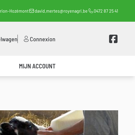
orion-Hozémont
david.mertes@royenagri.be
0472 87 25 41
Voir la page 
elwagen
Connexion
MIJN ACCOUNT