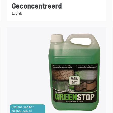
Geconcentreerd
Ecolab
Hygiëne van het
huishouden en