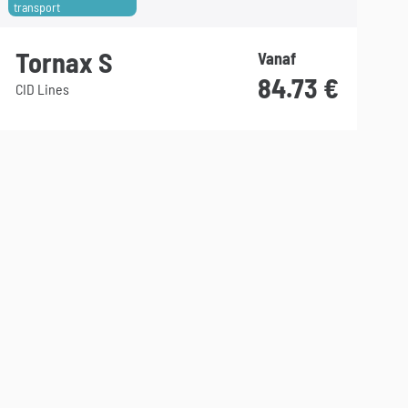
transport
Tornax S
Vanaf
84.73
€
CID Lines
Dit
product
heeft
meerdere
variaties.
Deze
optie
kan
gekozen
worden
op
de
productpagina