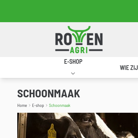
Alklanet
Retour à la page d'accueil
Navigation principale
E-SHOP
WIE ZI
SCHOONMAAK
Home
E-shop
Schoonmaak