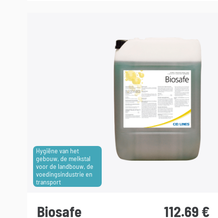
Hygiëne van het
gebouw, de melkstal
voor de landbouw, de
voedingsindustrie en
transport
Biosafe
112.69
€