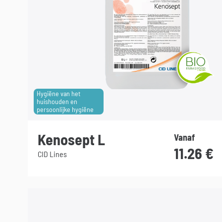
Hygiëne van het
huishouden en
persoonlijke hygiëne
Kenosept L
Vanaf
11.26
€
CID Lines
Dit
product
heeft
meerdere