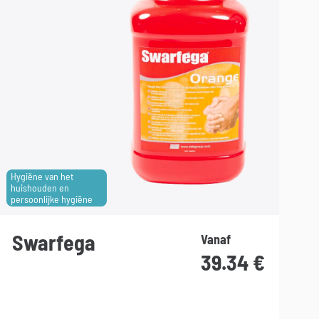
Hygiëne van het
huishouden en
persoonlijke hygiëne
Swarfega
Vanaf
39.34
€