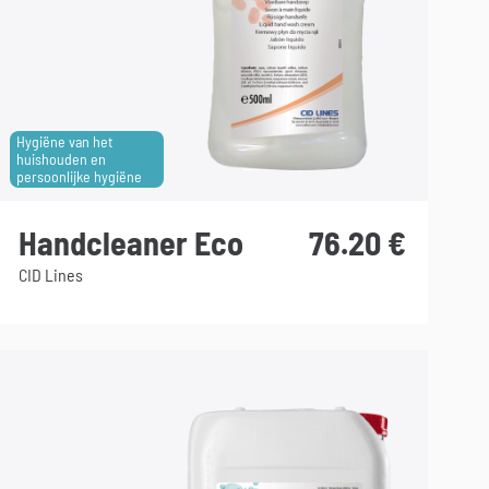
Hygiëne van het
huishouden en
persoonlijke hygiëne
Handcleaner Eco
76.20
€
CID Lines