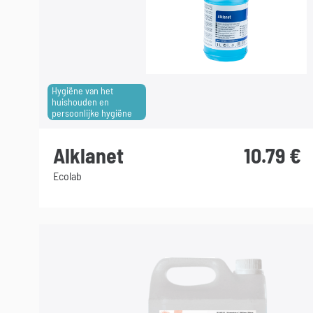
Hygiëne van het
huishouden en
persoonlijke hygiëne
Alklanet
10.79
€
Ecolab