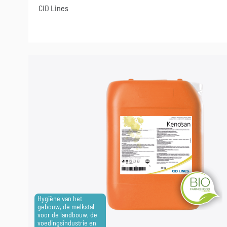
CID Lines
Hygiëne van het
gebouw, de melkstal
voor de landbouw, de
voedingsindustrie en