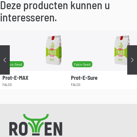
Deze producten kunnen u
interesseren.
Précédent
Su
Falco-Seed
Falco-Seed
Prot-E-MAX
Prot-E-Sure
FALCO
FALCO
Pied de page