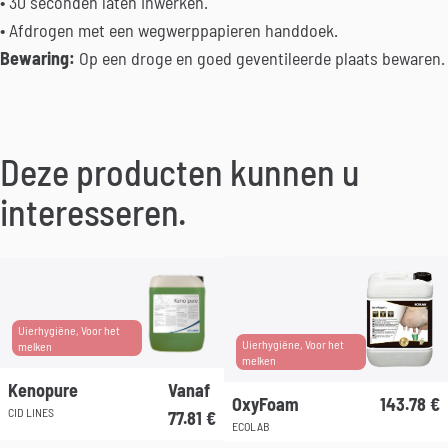
• 30 seconden laten inwerken.
• Afdrogen met een wegwerppapieren handdoek.
Bewaring:
Op een droge en goed geventileerde plaats bewaren.
Deze producten kunnen u
interesseren.
Uierhygiëne, Voor het
Uierhygiëne, Voor het
melken
melken
Kenopure
Vanaf
OxyFoam
143.78
€
CID LINES
77.81
€
ECOLAB