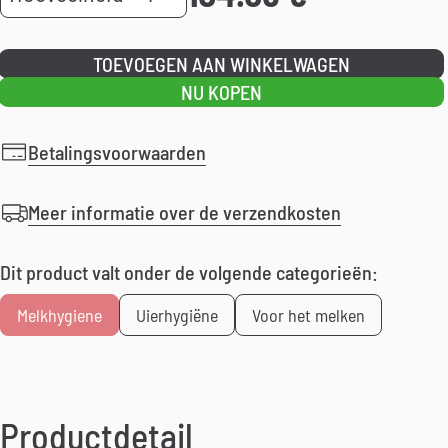
RTU
aantal
TOEVOEGEN AAN WINKELWAGEN
NU KOPEN
Betalingsvoorwaarden
Meer informatie over de verzendkosten
Dit product valt onder de volgende categorieën:
Melkhygiene
Uierhygiëne
Voor het melken
Productdetail