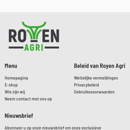
Dit
product
heeft
Pied de page
meerdere
variaties.
Deze
optie
kan
Menu
Beleid van Royen Agri
gekozen
worden
Homepagina
Wettelijke vermeldingen
op
E-shop
Privacybeleid
de
Wie zijn wij
Gebruiksvoorwaarden
productpagina
Neem contact met ons op
Nieuwsbrief
Abonneer u op onze nieuwsbrief om onze exclusieve