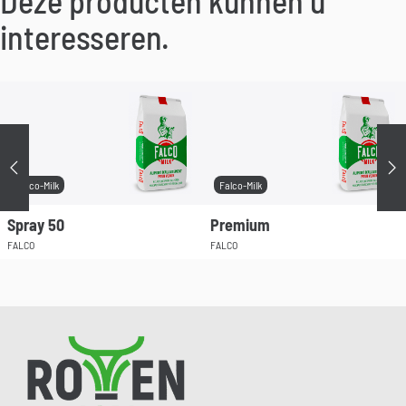
Deze producten kunnen u
interesseren.
Précédent
Su
Falco-Milk
Falco-Milk
Spray 50
Premium
FALCO
FALCO
Pied de page